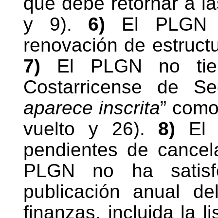
que debe retornar a la
y 9).
6)
El PLGN c
renovación de estructur
7)
El PLGN no tien
Costarricense de Se
aparece inscrita
” como
vuelto y 26).
8)
El 
pendientes de cancela
PLGN no ha satisfe
publicación anual d
finanzas, incluida la l