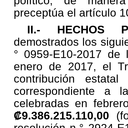
político, de manera
preceptúa el artículo 1
II.- HECHOS P
demostrados los sigui
° 0959-E10-2017 de 
enero de 2017, el Tr
contribución estatal
correspondiente a l
celebradas en febre
₡9.386.215.110,00
(fo
resolución n.° 2924-E