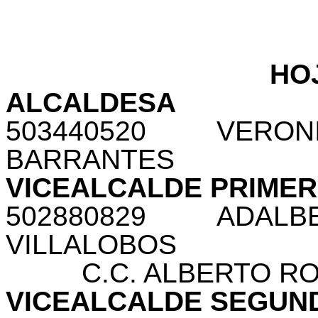
HO
ALCALDESA
503440520
VERON
BARRANTES
VICEALCALDE PRIME
502880829
ADALB
VILLALOBOS
C.C. ALBERTO R
VICEALCALDE SEGUN