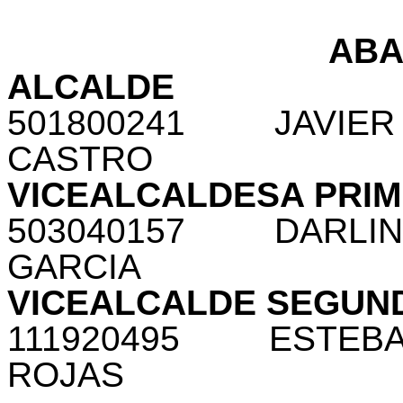
AB
ALCALDE
501800241
JAVIE
CASTRO
VICEALCALDESA PRI
503040157
DARLIN
GARCIA
VICEALCALDE SEGUN
111920495
ESTEBA
ROJAS