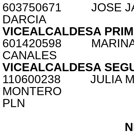
603750671
JOSE J
DARCIA
VICEALCALDESA PRI
601420598
MARINA
CANALES
VICEALCALDESA SEG
110600238
JULIA M
MONTERO
PLN
N