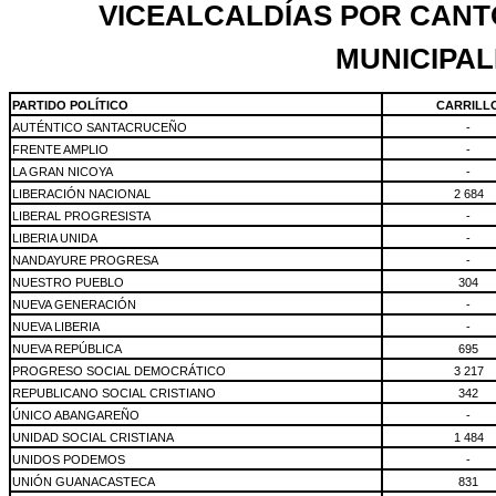
VICEALCALDÍAS POR CANT
MUNICIPAL
PARTIDO POLÍTICO
CARRILL
AUTÉNTICO SANTACRUCEÑO
-
FRENTE AMPLIO
-
LA GRAN NICOYA
-
LIBERACIÓN NACIONAL
2 684
LIBERAL PROGRESISTA
-
LIBERIA UNIDA
-
NANDAYURE PROGRESA
-
NUESTRO PUEBLO
304
NUEVA GENERACIÓN
-
NUEVA LIBERIA
-
NUEVA REPÚBLICA
695
PROGRESO SOCIAL DEMOCRÁTICO
3 217
REPUBLICANO SOCIAL CRISTIANO
342
ÚNICO ABANGAREÑO
-
UNIDAD SOCIAL CRISTIANA
1 484
UNIDOS PODEMOS
-
UNIÓN GUANACASTECA
831