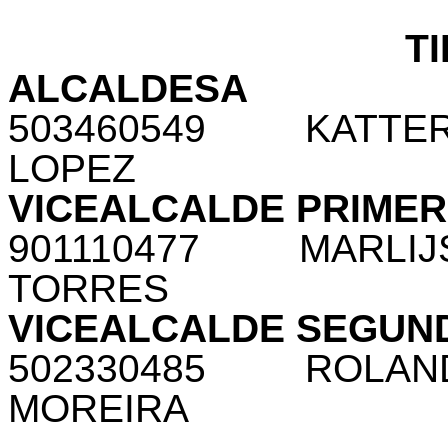
T
ALCALDESA
503460549
KATTER
LOPEZ
VICEALCALDE PRIME
901110477
MARLIJ
TORRES
VICEALCALDE SEGUN
502330485
ROLAN
MOREIRA