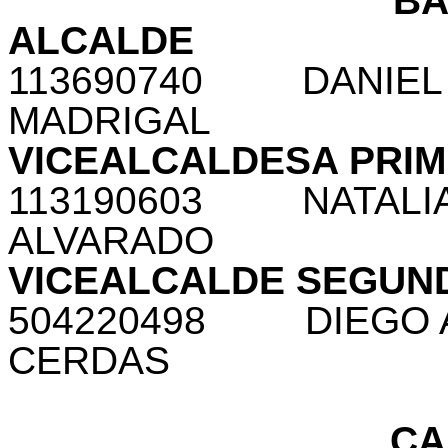
B
ALCALDE
113690740
DANIEL
MADRIGAL
VICEALCALDESA PRI
113190603
NATALI
ALVARADO
VICEALCALDE SEGUN
504220498
DIEGO
CERDAS
CA