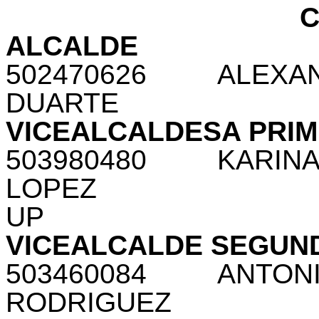
ALCALDE
502470626
ALEXA
DUARTE
VICEALCALDESA PRI
503980480
KARIN
LOPEZ
UP
VICEALCALDE SEGUN
503460084
ANTONI
RODRIGUEZ