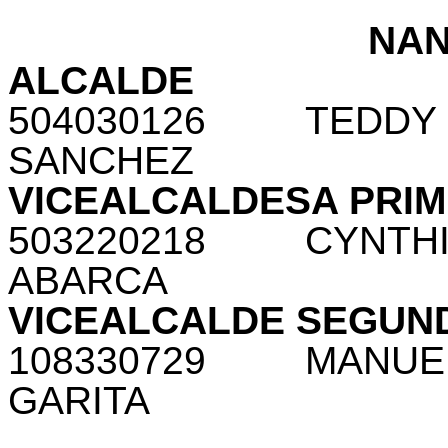
NA
ALCALDE
504030126
TEDDY
SANCHEZ
VICEALCALDESA PRI
503220218
CYNTH
ABARCA
VICEALCALDE SEGUN
108330729
MANUE
GARITA