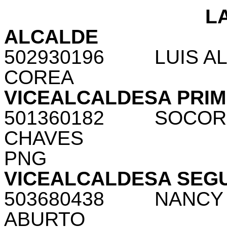
L
ALCALDE
502930196
LUIS A
COREA
VICEALCALDESA PRI
501360182
SOCOR
CHAVES
PNG
VICEALCALDESA SEG
503680438
NANCY
ABURTO