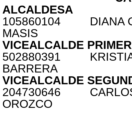
ALCALDESA
105860104
DIANA 
MASIS
VICEALCALDE PRIME
502880391
KRIST
BARRERA
VICEALCALDE SEGUN
204730646
CARLO
OROZCO