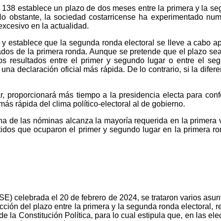
o 138 establece un plazo de dos meses entre la primera y la s
 No obstante, la sociedad costarricense ha experimentado nume
xcesivo en la actualidad.
zo, y establece que la segunda ronda electoral se lleve a cab
ltados de la primera ronda. Aunque se pretende que el plazo se
s resultados entre el primer y segundo lugar o entre el segu
una declaración oficial más rápida. De lo contrario, si la difer
ar, proporcionará más tiempo a la presidencia electa para con
más rápida del clima político-electoral al de gobierno.
nguna de las nóminas alcanza la mayoría requerida en la primera
tidos que ocuparon el primer y segundo lugar en la primera r
E) celebrada el 20 de febrero de 2024, se trataron varios asunt
cción del plazo entre la primera y la segunda ronda electoral, re
e la Constitución Política, para lo cual estipula que, en las e