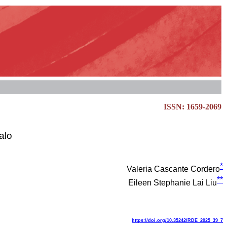
ISSN: 1659-2069
alo
*
Valeria Cascante Cordero
**
Eileen Stephanie Lai Liu
https://doi.org/10.35242/RDE_2025_39_7