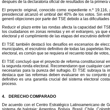
después de la declaratoria oficial de resultados de la primera
El proyecto original, conocido como expediente n.º 19.116
presidencial alcanzó el umbral del 40% de los votos. Sin em
generó objeciones por parte del TSE debido a las dificultades
Reducir el plazo entre las rondas afecta la capacidad del TSE
los ciudadanos en zonas remotas y en el extranjero, ya que el
electoral y el cumplimiento de las etapas del escrutinio definit
El TSE también destacó los desafíos en escenarios de eleccio
municipales, el escrutinio definitivo de todas las papeletas ll
electoral, es común que se requiera el recuento total de votos
El TSE concluyó que el proyecto de reforma constitucional en
la segunda ronda electoral. Recomendaron que cualquier cambi
necesarias para la pureza del sufragio. El TSE subraya la i
destaca que las reformas deben evaluarse en su conjunto pa
definitivo es una garantía crucial del sistema electoral co
proceso.
4.
DERECHO COMPARADO
De acuerdo con el Centro Estrat
é
gico Latinoamericano de G
sistema de balotaje: Argentina, Bolivia, Brasil, Chile, Colo