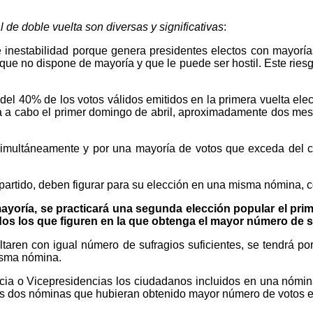
l de doble vuelta son diversas y significativas
:
 e inestabilidad porque genera presidentes electos con mayorías
que no dispone de mayoría y que le puede ser hostil. Este riesg
del 40% de los votos válidos emitidos en la primera vuelta elec
a a cabo el primer domingo de abril, aproximadamente dos meses
simultáneamente y por una mayoría de votos que exceda del cu
artido, deben figurar para su elección en una misma nómina, con
mayoría, se practicará una segunda elección popular el pr
os los que figuren en la que obtenga el mayor número de 
taren con igual número de sufragios suficientes, se tendrá po
isma nómina.
cia o Vicepresidencias los ciudadanos incluidos en una nómina
las dos nóminas que hubieran obtenido mayor número de votos e