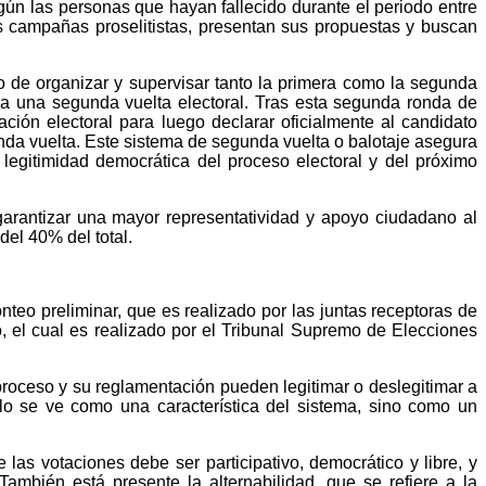
gún las personas que hayan fallecido durante el periodo entre
s campañas proselitistas, presentan sus propuestas y buscan
o de organizar y supervisar tanto la primera como la segunda
oca a una segunda vuelta electoral. Tras esta segunda ronda de
ación electoral para luego declarar oficialmente al candidato
nda vuelta. Este sistema de segunda vuelta o balotaje asegura
legitimidad democrática del proceso electoral y del próximo
garantizar una mayor representatividad y apoyo ciudadano al
del 40% del total.
nteo preliminar, que es realizado por las juntas receptoras de
vo, el cual es realizado por el Tribunal Supremo de Elecciones
l proceso y su reglamentación pueden legitimar o deslegitimar a
o se ve como una característica del sistema, sino como un
 las votaciones debe ser participativo, democrático y libre, y
También está presente la alternabilidad, que se refiere a la