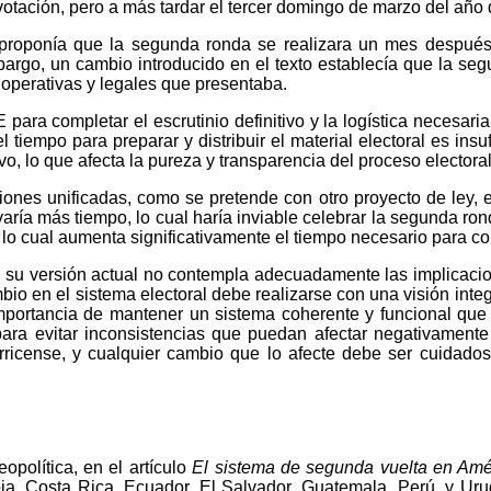
 votación, pero a más tardar el tercer domingo de marzo del año 
, proponía que la segunda ronda se realizara un mes despué
bargo, un cambio introducido en el texto establecía que la seg
 operativas y legales que presentaba.
 para completar el escrutinio definitivo y la logística necesari
 tiempo para preparar y distribuir el material electoral es in
ivo, lo que afecta la pureza y transparencia del proceso electoral
nes unificadas, como se pretende con otro proyecto de ley, el
evaría más tiempo, lo cual haría inviable celebrar la segunda ro
, lo cual aumenta significativamente el tiempo necesario para com
 su versión actual no contempla adecuadamente las implicacione
o en el sistema electoral debe realizarse con una visión integr
mportancia de mantener un sistema coherente y funcional que 
ra evitar inconsistencias que puedan afectar negativamente l
starricense, y cualquier cambio que lo afecte debe ser cuida
eopol
í
tica, en el art
í
culo
El sistema de segunda vuelta en Amé
mbia, Costa Rica, Ecuador, El Salvador, Guatemala, Perú, y Ur