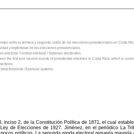
l tiempo entre la primera y segunda ronda de las elecciones presidenciales en Costa R
tividad y legitimidad de las elecciones presidenciales.
io electoral / Umbral electoral / Sistemas electorales.
een the first and second rounds of presidential elections in Costa Rica, which is curre
lections.
ectoral threshold / Electoral systems.
, inciso 2, de la Constitución Política de 1871, el cual establ
 Ley de Elecciones de 1927. Jiménez, en el periódico La Tri
 pocos políticos. La segunda ronda electoral requería mayoría a