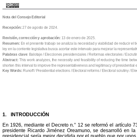
Nota del Consejo Editorial
Recepción:
27 de agosto de 2024.
Revisión, corrección y aprobación:
13 de enero de 2025.
Resumen:
En el presente trabajo se analiza la necesidad y viabilidad de reducir e
ley en la corriente legislativa busca acortar este intervalo para mejorar la representa
Palabras clave
:
Balotaje / Elecciones presidenciales / Reformas electorales / Escrutin
Abstract:
This work analyzes, the necessity and feasibility of reducing the time betw
shorten this interval to improve the representativeness and legitimacy of presidential e
Key
Words: 
Runoff / Presidential elections / Electoral reforms / Electoral scrutiny / El
1.
INTRODUCCIÓN
En 1926, mediante el Decreto n.° 12 se reformó el artículo 73
presidente Ricardo Jiménez Oreamuno, se desarrolló en la
presidencial sería mejor decidida por el pueblo que por unos