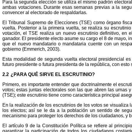
Para la segunda elección se utiliza el mismo padrón electora
ambas votaciones. Durante esas semanas previas a la segund
convencer al electorado de respaldarlas.
El Tribunal Supremo de Elecciones (TSE) como órgano fiscali
vuelta. Posterior a la primera vuelta, se realiza su escrutin
votación, el TSE realiza un nuevo escrutinio definitivo, en 
ganador. El presidente electo asume su cargo el 8 de mayo, i
que el nuevo mandatario o mandataria cuente con un respald
gobierno (Emmerich, 2003).
Esta modalidad de segunda vuelta electoral presidencial es
futuro presidente o futura presidenta de la república, con est
2.2
¿PARA QUÉ SIRVE EL ESCRUTINIO?
Primero, es importante entender que doctrinalmente el escruti
votos; estas juntas electorales son las que abren las urnas y
(TSE); este escrutinio tiene como característica principal asegu
En la realización de los escrutinios de los votos se visualiza
los electos; así se le da a la población un sentido de segu
mecanismo para proteger los derechos de los ciudadanos, y br
El artículo 9 de la Constitución Política se refiere al princ
garantizar la participación de todos los ciudadanos costarr