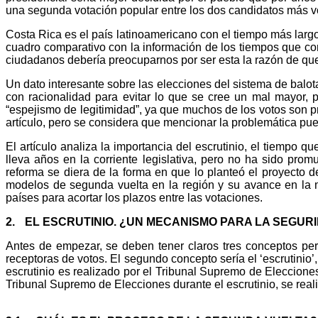
una segunda votación popular entre los dos candidatos más v
Costa Rica es el país latinoamericano con el tiempo más largo
cuadro comparativo con la información de los tiempos que cor
ciudadanos debería preocuparnos por ser esta la razón de que
Un dato interesante sobre las elecciones del sistema de balota
con racionalidad para evitar lo que se cree un mal mayor, 
“espejismo de legitimidad”, ya que muchos de los votos son p
artículo, pero se considera que mencionar la problemática pu
El artículo analiza la importancia del escrutinio, el tiempo 
lleva años en la corriente legislativa, pero no ha sido pro
reforma se diera de la forma en que lo planteó el proyecto 
modelos de segunda vuelta en la región y su avance en la ma
países para acortar los plazos entre las votaciones.
2.
EL ESCRUTINIO. ¿UN MECANISMO PARA LA SEGUR
Antes de empezar, se deben tener claros tres conceptos perti
receptoras de votos. El segundo concepto sería el ‘escrutinio’,
escrutinio es realizado por el Tribunal Supremo de Elecciones
Tribunal Supremo de Elecciones durante el escrutinio, se rea