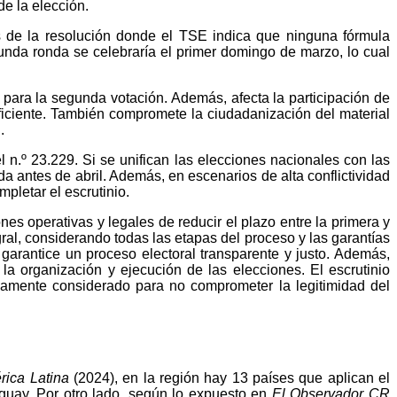
de la elección.
s de la resolución donde el TSE indica que ninguna fórmula
unda ronda se celebraría el primer domingo de marzo, lo cual
a para la segunda votación. Además, afecta la participación de
suficiente. También compromete la ciudadanización del material
.
 n.º 23.229. Si se unifican las elecciones nacionales con las
nda antes de abril. Además, en escenarios de alta conflictividad
pletar el escrutinio.
s operativas y legales de reducir el plazo entre la primera y
al, considerando todas las etapas del proceso y las garantías
garantice un proceso electoral transparente y justo. Además,
a organización y ejecución de las elecciones. El escrutinio
dosamente considerado para no comprometer la legitimidad del
rica Latina
(2024), en la región hay 13 países que aplican el
uguay. Por otro lado, según lo expuesto en
El Observador CR