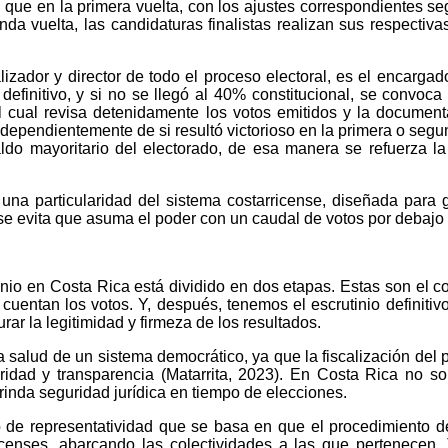
l que en la primera vuelta, con los ajustes correspondientes se
a vuelta, las candidaturas finalistas realizan sus respectiva
zador y director de todo el proceso electoral, es el encargad
io definitivo, y si no se llegó al 40% constitucional, se conv
el cual revisa detenidamente los votos emitidos y la document
ndependientemente de si resultó victorioso en la primera o segu
o mayoritario del electorado, de esa manera se refuerza la 
 una particularidad del sistema costarricense, diseñada para 
o se evita que asuma el poder con un caudal de votos por debajo 
nio en Costa Rica está dividido en dos etapas. Estas son el co
 cuentan los votos. Y, después, tenemos el escrutinio definiti
rar la legitimidad y firmeza de los resultados.
 la salud de un sistema democrático, ya que la fiscalización de
ridad y transparencia (
Matarrita,
2023). En Costa Rica no sol
inda seguridad jurídica en tiempo de elecciones.
ipio de representatividad que se basa en que el procedimiento de
icenses, abarcando las colectividades a las que pertenecen. 