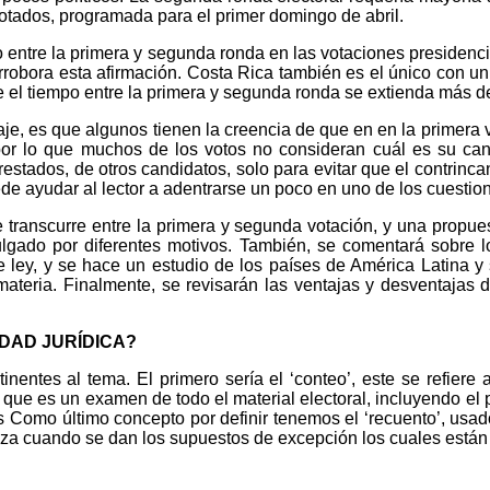
otados, programada para el primer domingo de abril.
 entre la primera y segunda ronda en las votaciones presidenci
robora esta afirmación. Costa Rica también es el único con un e
 el tiempo entre la primera y segunda ronda se extienda más de
je, es que algunos tienen la creencia de que en en la primera v
por lo que muchos de los votos no consideran cuál es su cand
restados, de otros candidatos, solo para evitar que el contrinc
ede ayudar al lector a adentrarse un poco en uno de los cuesti
que transcurre entre la primera y segunda votación, y una prop
mulgado por diferentes motivos. También, se comentará sobre 
de ley, y se hace un estudio de los países de América Latina y
teria. Finalmente, se revisarán las ventajas y desventajas d
IDAD JURÍDICA?
nentes al tema. El primero sería el ‘conteo’, este se refiere 
 que es un examen de todo el material electoral, incluyendo el pad
 Como último concepto por definir tenemos el ‘recuento’, usado
liza cuando se dan los supuestos de excepción los cuales están 