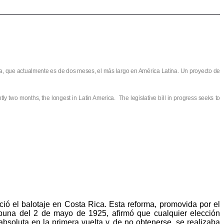
ica, que actualmente es de dos meses, el más largo en América Latina. Un proyecto de
ntly two months, the longest in Latin America.
The legislative bill in progress seeks to
eció el
balotaje
en Costa Rica. Esta reforma, promovida por el
buna del 2 de mayo de 1925, afirmó que cualquier elección
bsoluta en la primera vuelta y, de no obtenerse, se realizaba