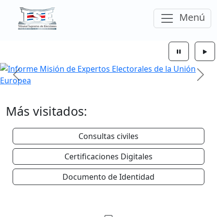
Ir a la página principal del Tribunal Supremo
Despleg
Menú
el
Sitio web Tribunal Supremo de El
Sección de los banners
Anterior
Sigu
Más visitados:
Consultas civiles
Certificaciones Digitales
Documento de Identidad