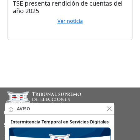
TSE presenta rendición de cuentas del
año 2025
Ver noticia
Sección footer
AVISO
Basada en una obra en https://www.tse.go.cr
Intermitencia Temporal en Servicios Digitales
Sitio de actualización diaria
Términos de accesibilidad del sitio