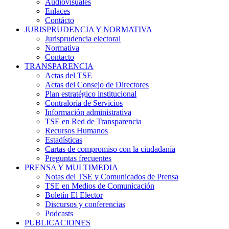
Audiovisuales
Enlaces
Contácto
JURISPRUDENCIA Y NORMATIVA
Jurisprudencia electoral
Normativa
Contacto
TRANSPARENCIA
Actas del TSE
Actas del Consejo de Directores
Plan estratégico institucional
Contraloría de Servicios
Información administrativa
TSE en Red de Transparencia
Recursos Humanos
Estadísticas
Cartas de compromiso con la ciudadanía
Preguntas frecuentes
PRENSA Y MULTIMEDIA
Notas del TSE y Comunicados de Prensa
TSE en Medios de Comunicación
Boletín El Elector
Discursos y conferencias
Podcasts
PUBLICACIONES